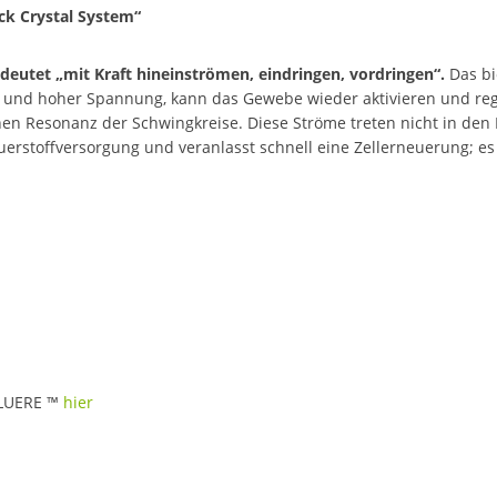
ck Crystal System“
utet „mit Kraft hineinströmen, eindringen, vordringen“.
Das bi
nd hoher Spannung, kann das Gewebe wieder aktivieren und rege
hen Resonanz der Schwingkreise. Diese Ströme treten nicht in den 
auerstoffversorgung und veranlasst schnell eine Zellerneuerung; es
FLUERE ™
hier